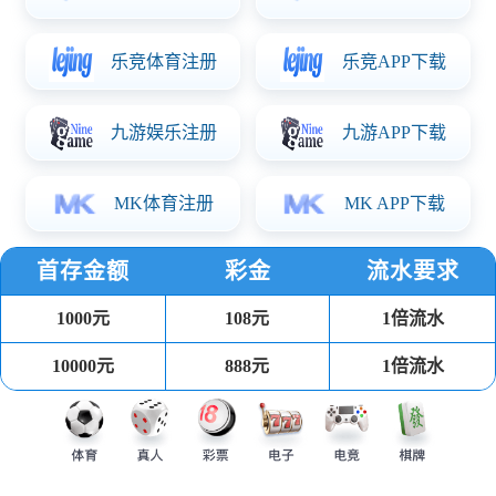
北京时间今日凌晨，2023-24赛季欧冠小组赛第六
轮，多特蒙德在主场伊杜纳信号公园球场以1比1战平
巴黎圣日耳曼，从而以3胜2平1负的战绩锁定小组头
名出线。这场平局背后，一项尘封多年的纪录被悄然
追平：多特蒙德自此将主场欧冠小组赛连续不败场次
扩大至50场，正式追平了巴塞罗那此前保持的纪录。
这座被称为“魔鬼主场”的球场，再次用铁一般的事实
证明了自己在欧洲顶级赛事中的恐怖统治力。